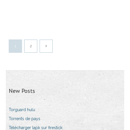
1
2
New Posts
Torguard hulu
Torrents de pays
Télécharger lapk sur firestick