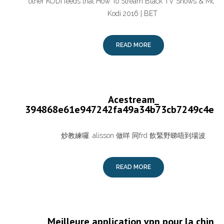
other KODI feeds that How To Stream Black TV Shows & Movi
Kodi 2016 | BET
READ MORE
Acestream_
394868e61e947242fa49a34b73cb7249c4e5
炒教練囉. alisson 做咩 同frd 飲緊野睇唔到場波
READ MORE
Meilleure application vpn pour la chine