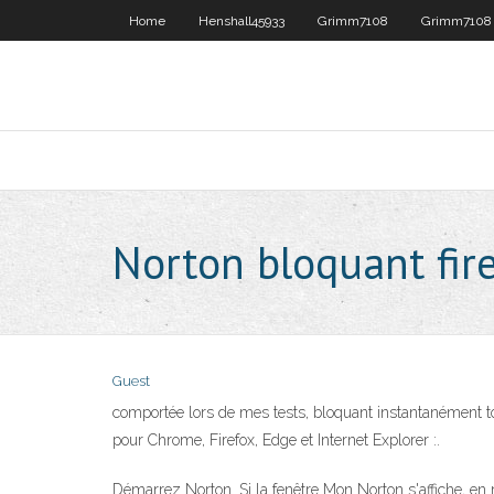
Home
Henshall45933
Grimm7108
Grimm7108
Norton bloquant fir
Guest
comportée lors de mes tests, bloquant instantanément t
pour Chrome, Firefox, Edge et Internet Explorer :.
Démarrez Norton. Si la fenêtre Mon Norton s'affiche, en r