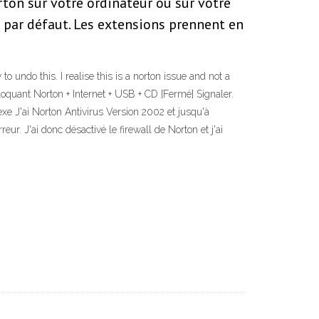
rton sur votre ordinateur ou sur votre
 par défaut. Les extensions prennent en
o undo this. I realise this is a norton issue and not a
quant Norton + Internet + USB + CD [Fermé] Signaler.
exe J'ai Norton Antivirus Version 2002 et jusqu'à
eur. J'ai donc désactivé le firewall de Norton et j'ai