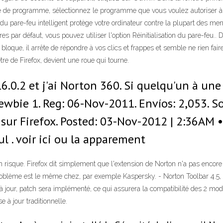
le de programme, sélectionnez le programme que vous voulez autoriser à a
 pare-feu intelligent protège votre ordinateur contre la plupart des men
res par défaut, vous pouvez utiliser l'option Réinitialisation du pare-feu.. 
que, il arrête de répondre à vos clics et frappes et semble ne rien faire. 
être de Firefox, devient une roue qui tourne.
6.0.2 et j'ai Norton 360. Si quelqu'un à une 
ewbie 1. Reg: 06-Nov-2011. Envíos: 2,053. So
e sur Firefox. Posted: 03-Nov-2012 | 2:36AM 
l . voir ici ou la apparement
un risque. Firefox dit simplement que l'extension de Norton n'a pas encore
 problème est le même chez, par exemple Kaspersky. - Norton Toolbar 4.5, 
 à jour, patch sera implémenté, ce qui assurera la compatibilité des 2 
 à jour traditionnelle.