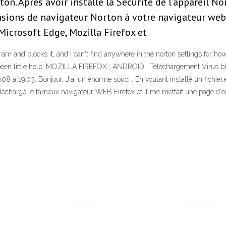
n. Après avoir installé la Sécurité de l'appareil No
ensions de navigateur Norton à votre navigateur web
icrosoft Edge, Mozilla Firefox et
am and blocks it, and I can't find anywhere in the norton settings for how t
been little help. MOZILLA FIREFOX ; ANDROID ; Téléchargement Virus blo
08 à 19:03. Bonjour, J'ai un énorme souci : En voulant installé un fichier.
 téléchargé le fameux navigateur WEB Firefox et il me mettait une page d'err